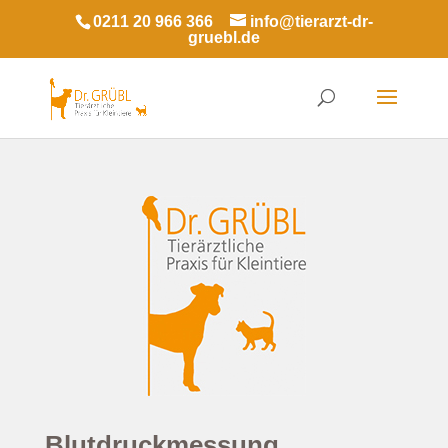
0211 20 966 366
info@tierarzt-dr-
gruebl.de
Blutdruckmessung