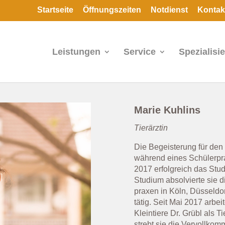
Startseite
Öffnungszeiten
Notdienst
Kontak
Leistungen
Service
Spezialisi
Marie Kuhlins
Tierärztin
Die Begeisterung für den B
während eines Schülerpr
2017 erfolgreich das Stud
Studium absolvierte sie di
praxen in Köln, Düsseldo
tätig. Seit Mai 2017 arbeit
Kleintiere Dr. Grübl als T
strebt sie die Vervollko