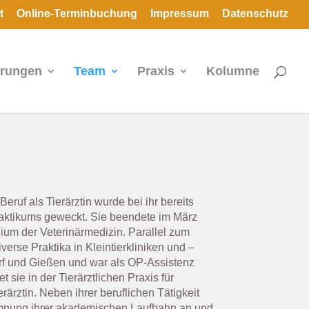
t
Online-Terminbuchung
Impressum
Datenschutz
erungen
Team
Praxis
Kolumne
eruf als Tierärztin wurde bei ihr bereits
aktikums geweckt. Sie beendete im März
ium der Veterinärmedizin. Parallel zum
verse Praktika in Kleintierkliniken und –
rf und Gießen und war als OP-Assistenz
et sie in der Tierärztlichen Praxis für
ierärztin. Neben ihrer beruflichen Tätigkeit
mmnung ihrer akademischen Laufbahn an und