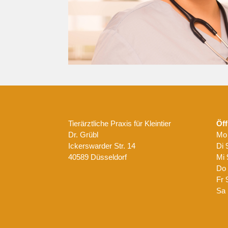
Tierärztliche Praxis für Kleintier
Öff
Dr. Grübl
Mo 
Ickerswarder Str. 14
Di 
40589 Düsseldorf
Mi 
Do 
Fr 
Sa 