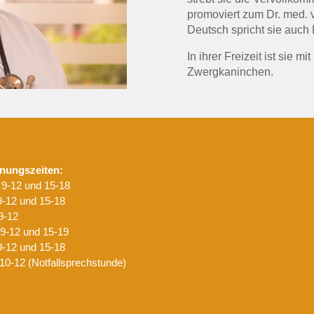
promoviert zum Dr. med. v
Deutsch spricht sie auch
In ihrer Freizeit ist sie 
Zwergkaninchen.
nungszeiten:
9-12 und 15-18
9-12 und 15-18
9-12
9-12 und 15-19
9-12 und 15-18
10-12 (Notfallsprechstunde)