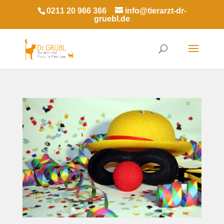
0211 20 966 366
info@tierarzt-dr-
gruebl.de